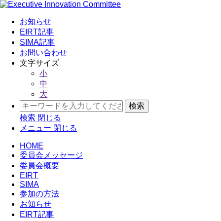
お知らせ
EIRT記事
SIMA記事
お問い合わせ
文字サイズ
小
中
大
検索
閉じる
メニュー
閉じる
HOME
委員会メッセージ
委員会概要
EIRT
SIMA
参加の方法
お知らせ
EIRT記事