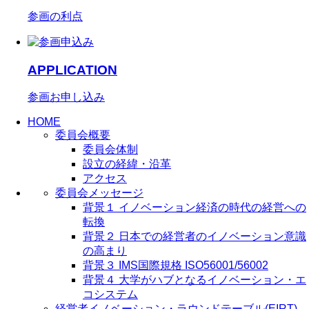
参画の利点
APPLICATION
参画お申し込み
HOME
委員会概要
委員会体制
設立の経緯・沿革
アクセス
委員会メッセージ
背景１ イノベーション経済の時代の経営への
転換
背景２ 日本での経営者のイノベーション意識
の高まり
背景３ IMS国際規格 ISO56001/56002
背景４ 大学がハブとなるイノベーション・エ
コシステム
経営者イノベーション・ラウンドテーブル(EIRT)