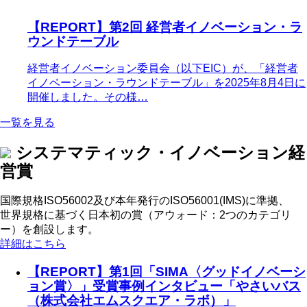
【REPORT】第2回 経営者イノベーション・ラ
ウンドテーブル
経営者イノベーション委員会（以下EIC）が、「経営者
イノベーション・ラウンドテーブル」を2025年8月4日に
開催しました。その様…
一覧を見る
システマティック・イノベーション経
営賞
国際規格ISO56002及び本年発行のISO56001(IMS)に準拠、
世界規格に基づく日本初の賞（アウォード：2つのカテゴリ
ー）を創設します。
詳細はこちら
【REPORT】第1回「SIMA〈グッドイノベーシ
ョン賞〉」受賞事例インタビュー「やさいバス
（株式会社エムスクエア・ラボ）」