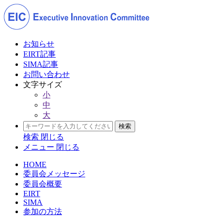
お知らせ
EIRT記事
SIMA記事
お問い合わせ
文字サイズ
小
中
大
検索
閉じる
メニュー
閉じる
HOME
委員会メッセージ
委員会概要
EIRT
SIMA
参加の方法