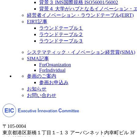
背景３ IMS国際規格 ISO56001/56002
背景４ 大学がハブとなるイノベーション・
経営者イノベーション・ラウンドテーブル(EIRT)
EIRT記事
ラウンドテーブル１
ラウンドテーブル２
ラウンドテーブル３
システマティック・イノベーション経営賞(SIMA)
SIMA記事
ForOrganization
ForIndividual
参画のご案内
参画お申込み
お知らせ
お問い合わせ
〒105-0004
東京都港区新橋１丁目１−１３ アーバンネット内幸町ビル 3F