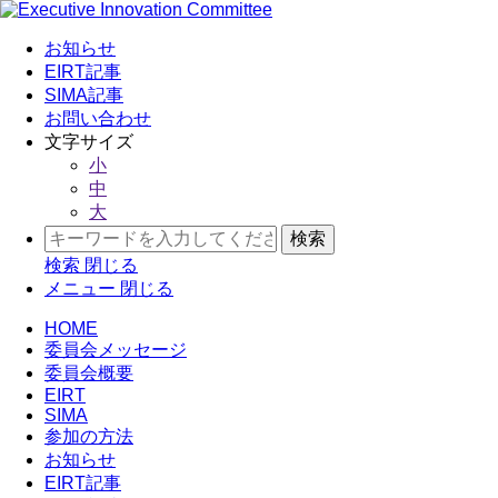
お知らせ
EIRT記事
SIMA記事
お問い合わせ
文字サイズ
小
中
大
検索
閉じる
メニュー
閉じる
HOME
委員会メッセージ
委員会概要
EIRT
SIMA
参加の方法
お知らせ
EIRT記事