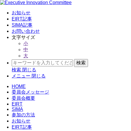
お知らせ
EIRT記事
SIMA記事
お問い合わせ
文字サイズ
小
中
大
検索
閉じる
メニュー
閉じる
HOME
委員会メッセージ
委員会概要
EIRT
SIMA
参加の方法
お知らせ
EIRT記事