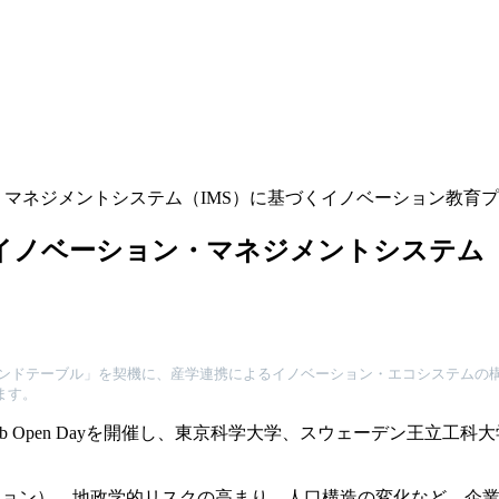
ベーション・マネジメントシステム（IMS）に基づくイノベーション教
n Day「イノベーション・マネジメントシス
ンドテーブル」を契機に、産学連携によるイノベーション・エコシステムの構築を
います。
月1日にIM Lab Open Dayを開催し、東京科学大学、スウェーデン王
ーション）、地政学的リスクの高まり、人口構造の変化など、企