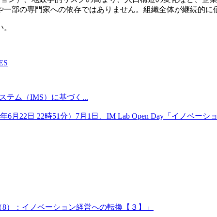
や一部の専門家への依存ではありません。組織全体が継続的に
い。
ES
ステム（IMS）に基づく...
ス（2026年6月22日 22時51分）7月1日、IM Lab Open D
換点（8）：イノベーション経営への転換【３】」