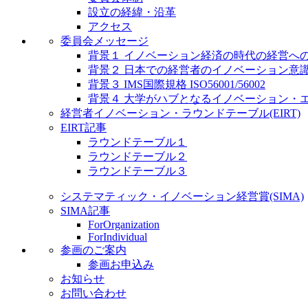
設立の経緯・沿革
アクセス
委員会メッセージ
背景１ イノベーション経済の時代の経営へ
背景２ 日本での経営者のイノベーション意
背景３ IMS国際規格 ISO56001/56002
背景４ 大学がハブとなるイノベーション・
経営者イノベーション・ラウンドテーブル(EIRT)
EIRT記事
ラウンドテーブル１
ラウンドテーブル２
ラウンドテーブル３
システマティック・イノベーション経営賞(SIMA)
SIMA記事
ForOrganization
ForIndividual
参画のご案内
参画お申込み
お知らせ
お問い合わせ