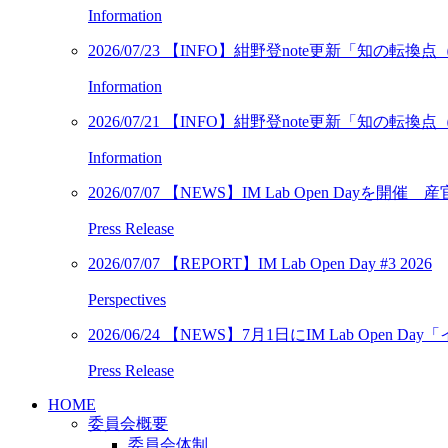
Information
2026/07/23
【INFO】紺野登note更新「知の転
Information
2026/07/21
【INFO】紺野登note更新「知の転
Information
2026/07/07
【NEWS】IM Lab Open Dayを開
Press Release
2026/07/07
【REPORT】IM Lab Open Day #3 2026
Perspectives
2026/06/24
【NEWS】7月1日にIM Lab Ope
Press Release
HOME
委員会概要
委員会体制