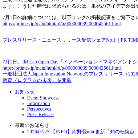
ます。こうした時代に求められるのは、単発のアイデア創出
7月1日の詳細については、以下リンクの掲載記事をご覧下さ
https://prtimes.jp/main/html/rd/p/000000039.000042561.html
プレスリリース・ニュースリリース配信シェアNo.1｜PR TIM
7月1日、IM Lab Open Day「イノベーション・マネジメントシ
https://prtimes.jp/main/html/rd/p/000000039.000042561.html
一般社団法人Japan Innovation Networkのプレスリリー
教育プログラムの未来」を開催
お知らせ
Event Showcase
Information
Perspectives
Press Release
最新のお知らせ
2026/07/25
【INFO】紺野登note更新「知の転