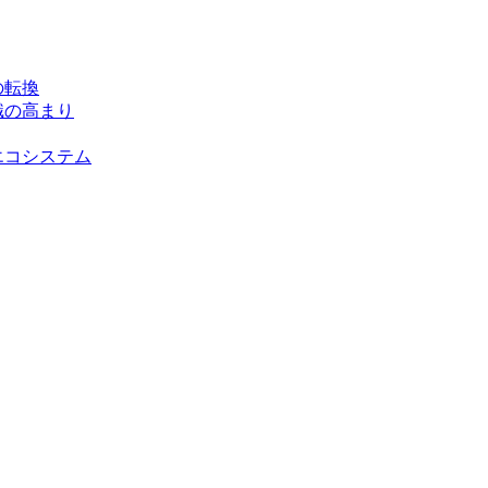
の転換
識の高まり
エコシステム