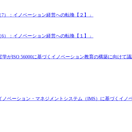
換点（7）：イノベーション経営への転換【２】」
換点（6）：イノベーション経営への転換【１】」
催 産官学がISO 56000に基づくイノベーション教育の構築に向けて
n Day「イノベーション・マネジメントシステム（IMS）に基づ